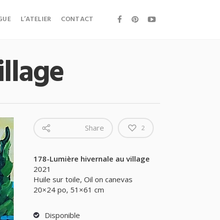
GUE
L’ATELIER
CONTACT
illage
Share
2
178-Lumière hivernale au village
2021
Huile sur toile, Oil on canevas
20×24 po, 51×61 cm
Disponible