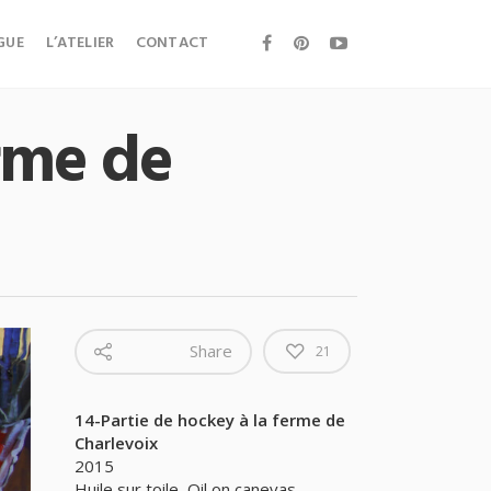
GUE
L’ATELIER
CONTACT
erme de
Share
21
14-Partie de hockey à la ferme de
Charlevoix
2015
Huile sur toile, Oil on canevas