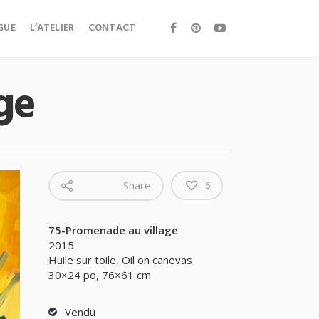
GUE
L’ATELIER
CONTACT
ge
Share
6
75-Promenade au village
2015
Huile sur toile, Oil on canevas
30×24 po, 76×61 cm
Vendu