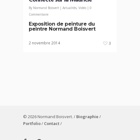
Connecté sur la Mauricie
By
Normand Boisvert
|
Actualités
,
Vidéo
|
0
Commentaire
Exposition de peinture du
peintre Normand Boisvert
2 novembre 2014
3
© 2026 Normand Boisvert. /
Biographie
/
Portfolio
/
Contact
/